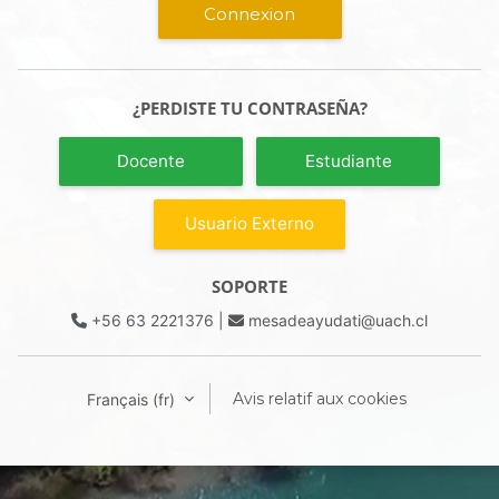
Connexion
¿PERDISTE TU CONTRASEÑA?
Docente
Estudiante
Usuario Externo
SOPORTE
+56 63 2221376
|
mesadeayudati@uach.cl
Avis relatif aux cookies
Français ‎(fr)‎